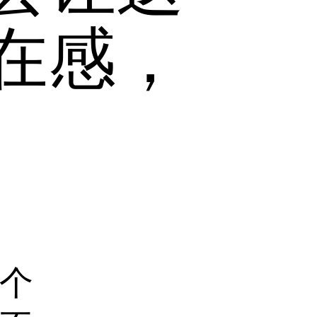
在感，
个