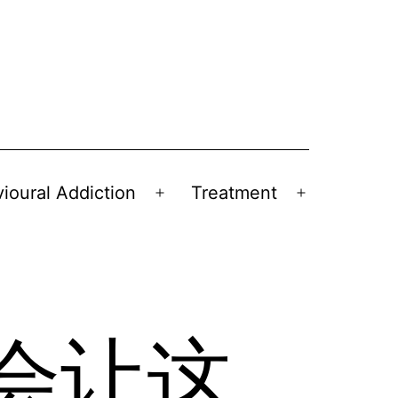
ioural Addiction
Treatment
Open
Open
menu
menu
会让这