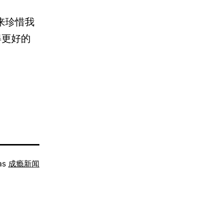
来珍惜我
得更好的
as
成瘾新闻