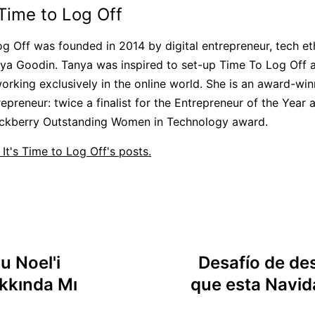
 Time to Log Off
g Off was founded in 2014 by digital entrepreneur, tech eth
ya Goodin. Tanya was inspired to set-up Time To Log Off a
orking exclusively in the online world. She is an award-win
trepreneur: twice a finalist for the Entrepreneur of the Year
lackberry Outstanding Women in Technology award.
 It's Time to Log Off's posts.
u Noel'i
Desafío de des
kkında Mı
que esta Navid