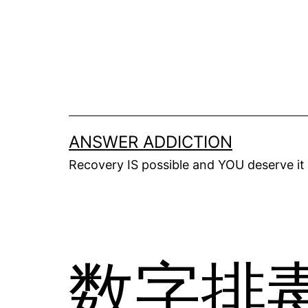
Skip
to
content
ANSWER ADDICTION
Recovery IS possible and YOU deserve it
数字排