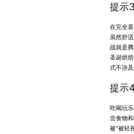
提示
在完全喜
虽然舒适的
战就是
圣诞烘焙
式不涉及
提示
吃喝玩乐
尝食物和
被"被轻