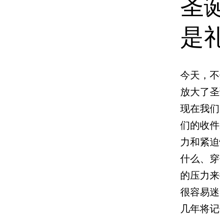
圣
是
今天，不
放大了圣
现在我们
们的收件
力和紧迫
什么、穿
的压力来
很容易迷
几年将记