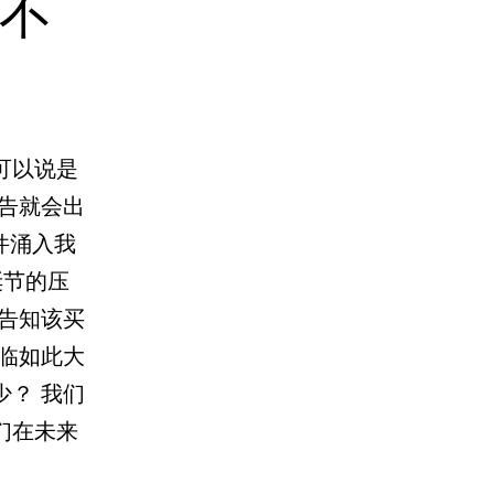
不
可以说是
告就会出
件涌入我
诞节的压
告知该买
临如此大
？ 我们
们在未来