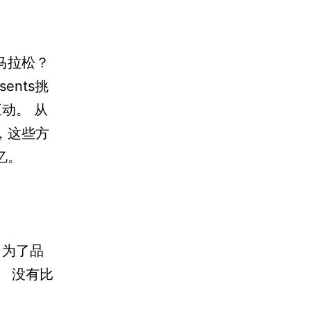
马拉松？
ents挑
动。 从
，这些方
忆。
 为了品
 没有比