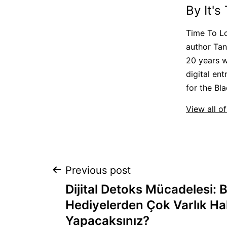
By It's
Time To Lo
author Tan
20 years w
digital en
for the B
View all of
Post
Previous post
Dijital Detoks Mücadelesi: B
navigation
Hediyelerden Çok Varlık Ha
Yapacaksınız?