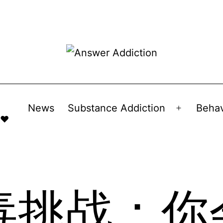
News
Substance Addiction
Behav
Open
 ❤️
menu
毒挑战：你