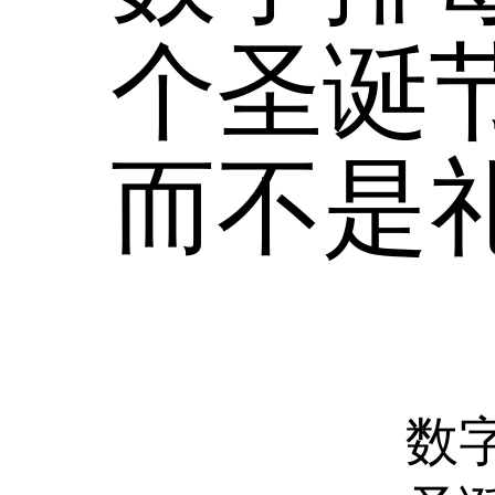
个圣诞
而不是
数