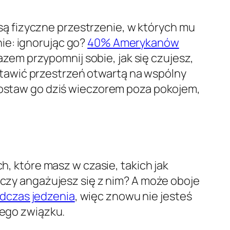
ą fizyczne przestrzenie, w których mu
ie: ignorując go?
40% Amerykanów
razem przypomnij sobie, jak się czujesz,
tawić przestrzeń otwartą na wspólny
 zostaw go dziś wieczorem poza pokojem,
h, które masz w czasie, takich jak
 czy angażujesz się z nim? A może oboje
dczas jedzenia
, więc znowu nie jesteś
nego związku.