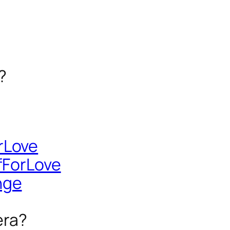
?
rLove
ForLove
nge
era?