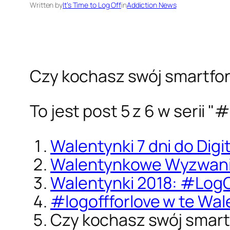
Written by
It’s Time to Log Off
in
Addiction News
Czy kochasz swój smartfon
To jest post 5 z 6 w serii
"#
Walentynki 7 dni do Dig
Walentynkowe Wyzwani
Walentynki 2018: #LogO
#logoffforlove w te Wal
Czy kochasz swój smartf