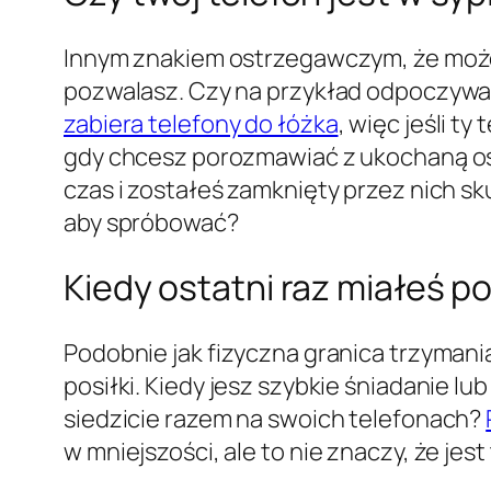
Innym znakiem ostrzegawczym, że możes
pozwalasz. Czy na przykład odpoczywas
zabiera telefony do łóżka
, więc jeśli t
gdy chcesz porozmawiać z ukochaną oso
czas i zostałeś zamknięty przez nich s
aby spróbować?
Kiedy ostatni raz miałeś p
Podobnie jak fizyczna granica trzymania 
posiłki. Kiedy jesz szybkie śniadanie l
siedzicie razem na swoich telefonach?
w mniejszości, ale to nie znaczy, że je