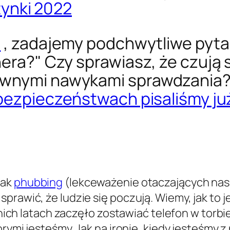
ynki 2022
i
, zadajemy podchwytliwe pyta
era?" Czy sprawiasz, że czują s
ywnymi nawykami sprawdzania?
bezpieczeństwach pisaliśmy już
jak
phubbing
(lekceważenie otaczających nas
rawić, że ludzie się poczują. Wiemy, jak to je
tatnich latach zaczęło zostawiać telefon w tor
órymi jesteśmy. Jak na ironię, kiedy jesteśmy 