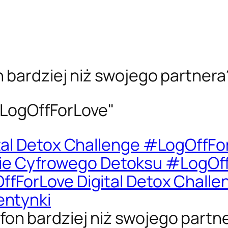
 bardziej niż swojego partnera
LogOffForLove"
ital Detox Challenge #LogOffFo
e Cyfrowego Detoksu #LogOff
ffForLove Digital Detox Challe
entynki
on bardziej niż swojego partn