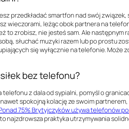
z przedkładać smartfon nad swój związek, s
z wieczorami, leżąc obok partnera na telefon
y też to zrobisz, nie jesteś sam. Ale następnym 
bą, słuchać muzyki razem lub po prostu zos
kupiających się wyłącznie na telefonie. Może
osiłek bez telefonu?
telefonu z dala od sypialni, pomyśl o granicac
ub nawet spokojną kolację ze swoim partnerem,
Ponad 75% Brytyjczyków używa telefonów po
st to najzdrowsza praktyka utrzymywania solid