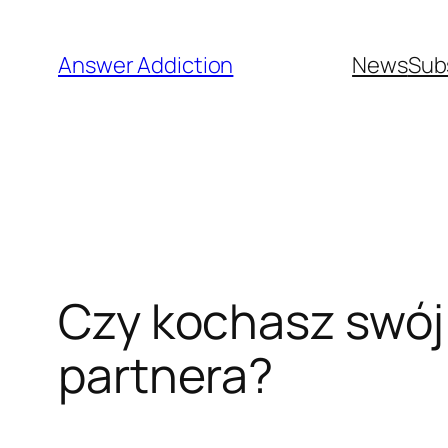
Skip
to
Answer Addiction
News
Sub
content
Czy kochasz swój 
partnera?