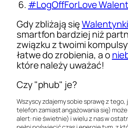
#LogOffForLove Walent
Gdy zbliżają się
Walentynk
smartfon bardziej niż partn
związku z twoimi kompuls
łatwe do zrobienia, a o
nie
które należy uważać!
Czy "phub" je?
Wszyscy zdajemy sobie sprawę z tego, 
telefon zamiast angażowania się) może sp
alert: nie świetnie) i wielu z nas w os
pełni poświęcić czas i energię tym, z kt